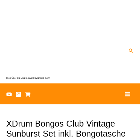
Zum
Inhalt
springen
Suc
Blog Über die Musik, das Klavier und mehr
XDrum Bongos Club Vintage
Sunburst Set inkl. Bongotasche