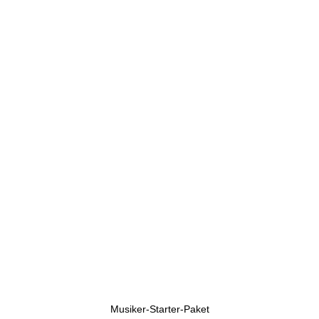
U
h
r
e
n
Musiker-Starter-Paket