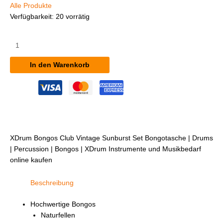
Alle Produkte
Verfügbarkeit:
20 vorrätig
XDrum
Bongos
Club
In den Warenkorb
Vintage
Sunburst
Set
inkl.
Bongotasche
Menge
XDrum Bongos Club Vintage Sunburst Set Bongotasche | Drums
| Percussion | Bongos | XDrum Instrumente und Musikbedarf
online kaufen
Beschreibung
Hochwertige Bongos
Naturfellen