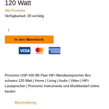
120 Watt
Alle Produkte
Verfügbarkeit:
29 vorrätig
Pronomic
USP-
430
In den Warenkorb
BK
Paar
HiFi
Wandlautsprecher
Box
schwarz
120
Pronomic USP-430 BK Paar HiFi Wandlautsprecher Box
Watt
schwarz 120 Watt | Home | Living | Audio | Video | HiFi-
Menge
Lautsprecher | Pronomic Instrumente und Musikbedarf online
kaufen
Beschreibung