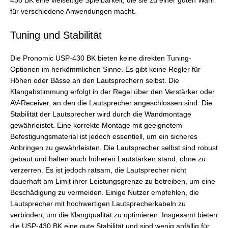
430 BK eine vielseitige Spielbarkeit, die sie zu einer guten Wahl
für verschiedene Anwendungen macht.
Tuning und Stabilität
Die Pronomic USP-430 BK bieten keine direkten Tuning-
Optionen im herkömmlichen Sinne. Es gibt keine Regler für
Höhen oder Bässe an den Lautsprechern selbst. Die
Klangabstimmung erfolgt in der Regel über den Verstärker oder
AV-Receiver, an den die Lautsprecher angeschlossen sind. Die
Stabilität der Lautsprecher wird durch die Wandmontage
gewährleistet. Eine korrekte Montage mit geeignetem
Befestigungsmaterial ist jedoch essentiell, um ein sicheres
Anbringen zu gewährleisten. Die Lautsprecher selbst sind robust
gebaut und halten auch höheren Lautstärken stand, ohne zu
verzerren. Es ist jedoch ratsam, die Lautsprecher nicht
dauerhaft am Limit ihrer Leistungsgrenze zu betreiben, um eine
Beschädigung zu vermeiden. Einige Nutzer empfehlen, die
Lautsprecher mit hochwertigen Lautsprecherkabeln zu
verbinden, um die Klangqualität zu optimieren. Insgesamt bieten
die USP-430 BK eine gute Stabilität und sind wenig anfällig für