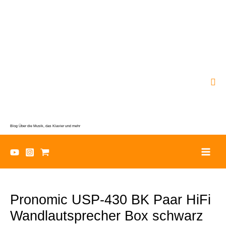
Zum
Inhalt
springen
Suc
Blog Über die Musik, das Klavier und mehr
Pronomic USP-430 BK Paar HiFi
Wandlautsprecher Box schwarz