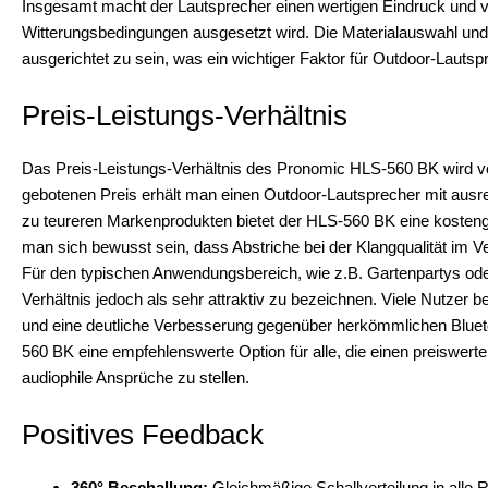
Insgesamt macht der Lautsprecher einen wertigen Eindruck und ve
Witterungsbedingungen ausgesetzt wird. Die Materialauswahl und 
ausgerichtet zu sein, was ein wichtiger Faktor für Outdoor-Lautspr
Preis-Leistungs-Verhältnis
Das Preis-Leistungs-Verhältnis des Pronomic HLS-560 BK wird von
gebotenen Preis erhält man einen Outdoor-Lautsprecher mit ausrei
zu teureren Markenprodukten bietet der HLS-560 BK eine kostengüns
man sich bewusst sein, dass Abstriche bei der Klangqualität im
Für den typischen Anwendungsbereich, wie z.B. Gartenpartys oder
Verhältnis jedoch als sehr attraktiv zu bezeichnen. Viele Nutzer b
und eine deutliche Verbesserung gegenüber herkömmlichen Blueto
560 BK eine empfehlenswerte Option für alle, die einen preiswer
audiophile Ansprüche zu stellen.
Positives Feedback
360° Beschallung:
Gleichmäßige Schallverteilung in alle 