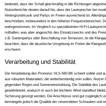
bedeutet, dass der Schall gleichmäßig in alle Richtungen abgestrah
Nutzerberichte deuten darauf hin, dass der Lautsprecher bei moder
Hintergrundmusik und Partys im Freien ausreichend ist. Allerding
beschrieben, insbesondere in den höheren Frequenzbereichen. Der 
wahrgenommen. Im Vergleich zu spezialisierten Hi-Fi-Lautspreche
mithalten, was aber angesichts des Einsatzzwecks und des Preis
z.B. Gartenpartys oder Beschallung von Terrassen, ist die Klangqu
beachten, dass die akustische Umgebung im Freien die Klangwahr
erschwert.
Verarbeitung und Stabilität
Die Verarbeitung des Pronomic HLS-560 BK scheint solide und au
aus robusten Materialien, die wetterbeständig sein sollen. Nutzer 
gegenüber Regen und Sonneneinstrahlung. Die Stabilität des Lau
gewährleistet, wodurch er auch bei leichtem Wind standfest bleibt.
Sicherung gesorgt werden. Die Anschlüsse sind gut zugänglich un
bemängeln jedoch die Qualität der verwendeten Schrauben und em