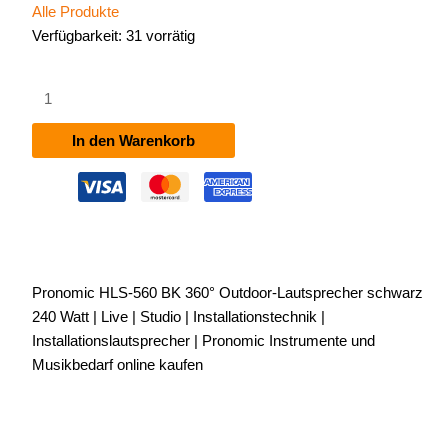
Alle Produkte
Verfügbarkeit:
31 vorrätig
Pronomic
HLS-
560
In den Warenkorb
BK
360°
Outdoor-
Lautsprecher
schwarz
240
Pronomic HLS-560 BK 360° Outdoor-Lautsprecher schwarz
Watt
240 Watt | Live | Studio | Installationstechnik |
Menge
Installationslautsprecher | Pronomic Instrumente und
Musikbedarf online kaufen