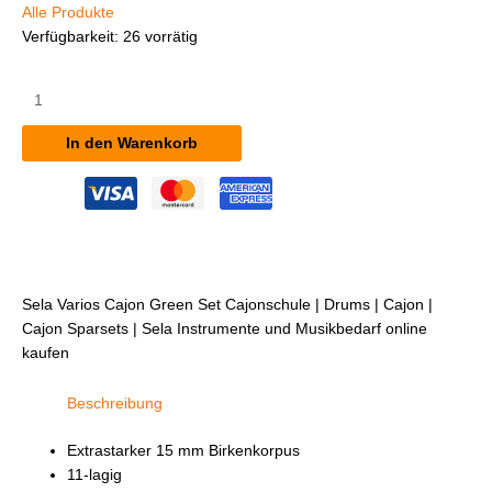
Alle Produkte
Verfügbarkeit:
26 vorrätig
Sela
Varios
Cajon
In den Warenkorb
Green
Set
inkl.
Cajonschule
Menge
Sela Varios Cajon Green Set Cajonschule | Drums | Cajon |
Cajon Sparsets | Sela Instrumente und Musikbedarf online
kaufen
Beschreibung
Extrastarker 15 mm Birkenkorpus
11-lagig