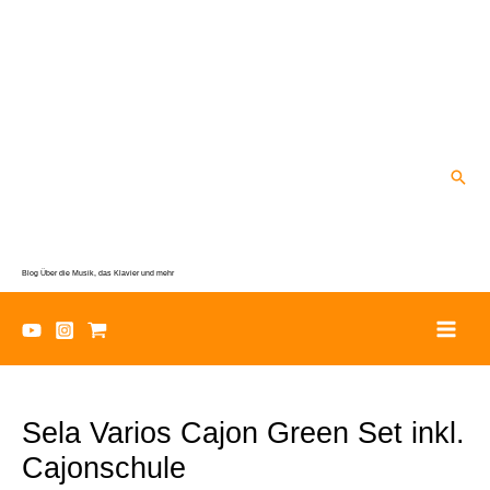
Zum
Inhalt
springen
Suc
Blog Über die Musik, das Klavier und mehr
Sela Varios Cajon Green Set inkl.
Cajonschule