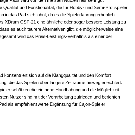
age Pads wird von den meisten Nutzern als sehr gut
e Qualität und Funktionalität, die für Hobby- und Semi-Profispieler
on in das Pad sich lohnt, da es die Spielerfahrung erheblich
das XDrum CSP-21 eine ähnliche oder sogar bessere Leistung zu
dass es auch teurere Alternativen gibt, die möglicherweise eine
sgesamt wird das Preis-Leistungs-Verhältnis als einer der
onzentriert sich auf die Klangqualität und den Komfort
g, die das Spielen über längere Zeiträume hinweg erleichtert.
ieler schätzen die einfache Handhabung und die Möglichkeit,
en Nutzer sind mit der Verarbeitung zufrieden und berichten
 Pad als empfehlenswerte Ergänzung für Cajon-Spieler