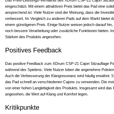
Das Preis-Leistungs-Verhältnis des XDrum CSP-21 Cajon Sitzaufl
eingeschätzt. Mit einem attraktiven Preis bietet das Pad eine solid
ansprechend ist. Viele Nutzer sind der Meinung, dass die Investiti
verbessert. Im Vergleich zu anderen Pads auf dem Markt bietet 
einem günstigeren Preis. Einige Nutzer weisen jedoch darauf hin, 
noch bessere Verarbeitung oder zusätzliche Funktionen bieten. In
Stärken des Produkts angesehen.
Positives Feedback
Das positive Feedback zum XDrum CSP-21 Cajon Sitzauflage Pad k
während des Spielens. Viele Nutzer loben die angenehme Polsterun
Auch die Verbesserung der Klangresonanz wird häufig erwähnt. Sp
das Pad schnell an verschiedenen Cajons zu verwenden. Die meist
von einer hohen Langlebigkeit des Produkts. Insgesamt wird das
angesehen, die Wert auf Klang und Komfort legen.
Kritikpunkte