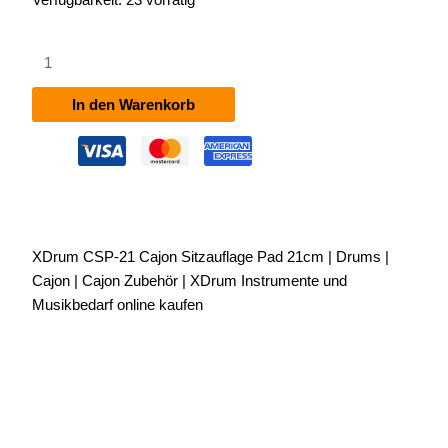
XDrum
CSP-
21
In den Warenkorb
Cajon
Sitzauflage
Pad
21cm
Menge
XDrum CSP-21 Cajon Sitzauflage Pad 21cm | Drums |
Cajon | Cajon Zubehör | XDrum Instrumente und
Musikbedarf online kaufen