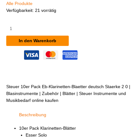
Alle Produkte
Verfügbarkeit:
21 vorrätig
Steuer
10er
Pack
In den Warenkorb
Eb-
Klarinetten-
Blätter,
deutsch,
Stärke
2,0
Menge
Steuer 10er Pack Eb-Klarinetten-Blaetter deutsch Staerke 2 0 |
Blasinstrumente | Zubehör | Blätter | Steuer Instrumente und
Musikbedarf online kaufen
Beschreibung
10er Pack Klarinetten-Blätter
Esser Solo