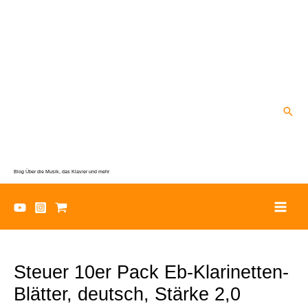
Zum
Inhalt
springen
Suc
Blog Über die Musik, das Klavier und mehr
Steuer 10er Pack Eb-Klarinetten-
Blätter, deutsch, Stärke 2,0