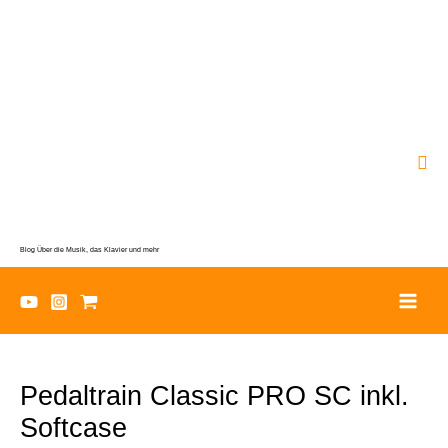
Zum
Inhalt
springen
Suc
Blog Über die Musik, das Klavier und mehr
Pedaltrain Classic PRO SC inkl.
Softcase