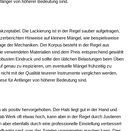
Anfänger von höherer Bedeutung sind.
kzeptabel. Die Lackierung ist in der Regel sauber aufgetragen,
utzerberichten Hinweise auf kleinere Mängel, wie beispielsweise
age der Mechaniken. Der Korpus besteht in der Regel aus
Die verwendeten Materialien sind dem Preis entsprechend gewählt
robusten Eindruck und sollte den üblichen Belastungen beim Üben
f genau zu inspizieren, um eventuelle Mängel frühzeitig zu
 nicht mit der Qualität teurerer Instrumente verglichen werden.
diese für Anfänger von höherer Bedeutung sind.
 als positiv hervorgehoben. Der Hals liegt gut in der Hand und
 ab Werk oft etwas hoch, kann aber in der Regel durch Justieren
 aber ebenfalls durch eine professionelle Einstellung verbessert
arfkantig sind, was das Spielen unangenehm machen kann. Dies