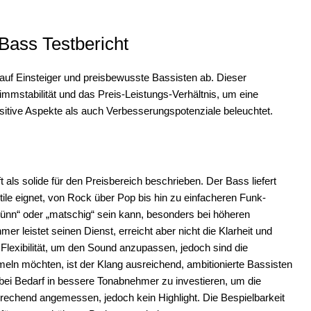
Bass Testbericht
auf Einsteiger und preisbewusste Bassisten ab. Dieser
Stimmstabilität und das Preis-Leistungs-Verhältnis, um eine
tive Aspekte als auch Verbesserungspotenziale beleuchtet.
 als solide für den Preisbereich beschrieben. Der Bass liefert
ile eignet, von Rock über Pop bis hin zu einfacheren Funk-
„dünn“ oder „matschig“ sein kann, besonders bei höheren
 leistet seinen Dienst, erreicht aber nicht die Klarheit und
e Flexibilität, um den Sound anzupassen, jedoch sind die
eln möchten, ist der Klang ausreichend, ambitionierte Bassisten
 bei Bedarf in bessere Tonabnehmer zu investieren, um die
sprechend angemessen, jedoch kein Highlight. Die Bespielbarkeit