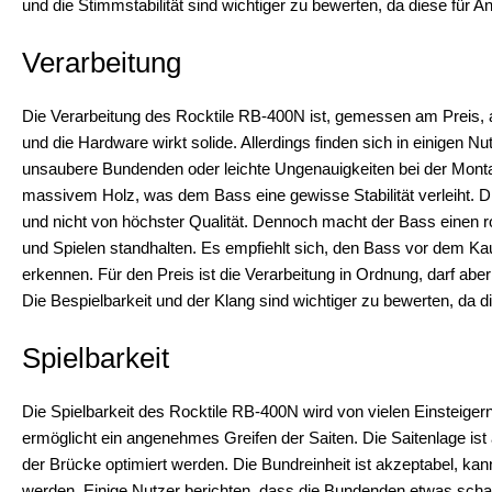
und die Stimmstabilität sind wichtiger zu bewerten, da diese für 
Verarbeitung
Die Verarbeitung des Rocktile RB-400N ist, gemessen am Preis, a
und die Hardware wirkt solide. Allerdings finden sich in einigen N
unsaubere Bundenden oder leichte Ungenauigkeiten bei der Mont
massivem Holz, was dem Bass eine gewisse Stabilität verleiht. 
und nicht von höchster Qualität. Dennoch macht der Bass einen 
und Spielen standhalten. Es empfiehlt sich, den Bass vor dem Kau
erkennen. Für den Preis ist die Verarbeitung in Ordnung, darf aber
Die Bespielbarkeit und der Klang sind wichtiger zu bewerten, da 
Spielbarkeit
Die Spielbarkeit des Rocktile RB-400N wird von vielen Einsteigern
ermöglicht ein angenehmes Greifen der Saiten. Die Saitenlage ist
der Brücke optimiert werden. Die Bundreinheit ist akzeptabel, kann
werden. Einige Nutzer berichten, dass die Bundenden etwas sch