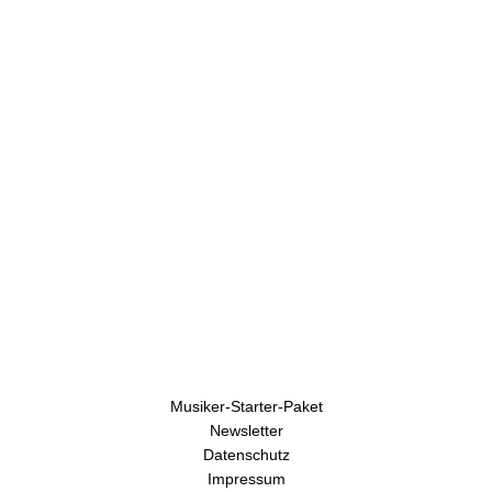
U
h
r
e
n
Musiker-Starter-Paket
Newsletter
Datenschutz
Impressum