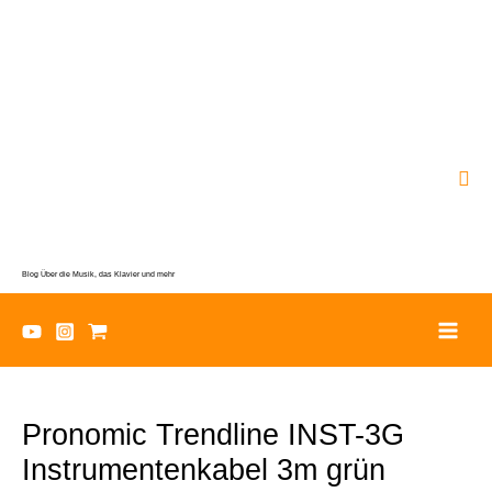
Zum
Inhalt
springen
Suc
Blog Über die Musik, das Klavier und mehr
Pronomic Trendline INST-3G
Instrumentenkabel 3m grün