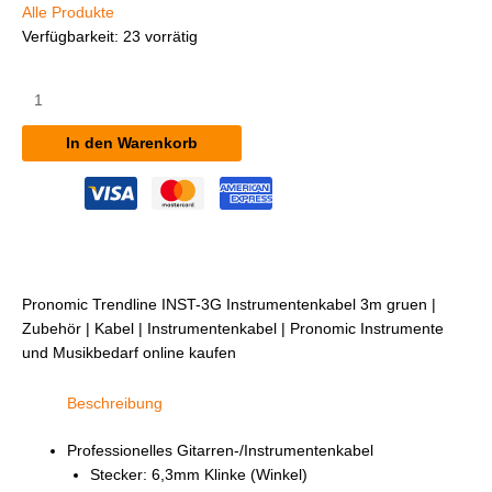
Alle Produkte
Verfügbarkeit:
23 vorrätig
Pronomic
Trendline
INST-
In den Warenkorb
3G
Instrumentenkabel
3m
grün
Menge
Pronomic Trendline INST-3G Instrumentenkabel 3m gruen |
Zubehör | Kabel | Instrumentenkabel | Pronomic Instrumente
und Musikbedarf online kaufen
Beschreibung
Professionelles Gitarren-/Instrumentenkabel
Stecker: 6,3mm Klinke (Winkel)