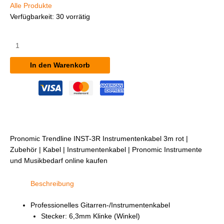
Alle Produkte
Verfügbarkeit:
30 vorrätig
Pronomic
Trendline
INST-
In den Warenkorb
3R
Instrumentenkabel
3m
rot
Menge
Pronomic Trendline INST-3R Instrumentenkabel 3m rot |
Zubehör | Kabel | Instrumentenkabel | Pronomic Instrumente
und Musikbedarf online kaufen
Beschreibung
Professionelles Gitarren-/Instrumentenkabel
Stecker: 6,3mm Klinke (Winkel)