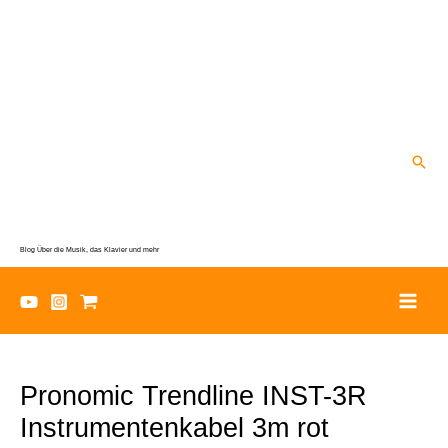
Zum
Inhalt
springen
Suc
Blog Über die Musik, das Klavier und mehr
Pronomic Trendline INST-3R
Instrumentenkabel 3m rot