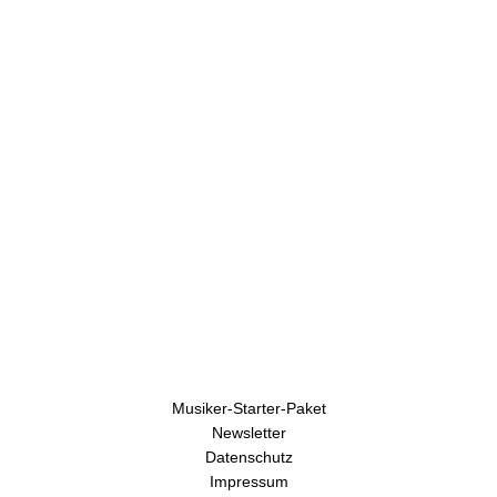
U
h
r
e
n
Musiker-Starter-Paket
Newsletter
Datenschutz
Impressum