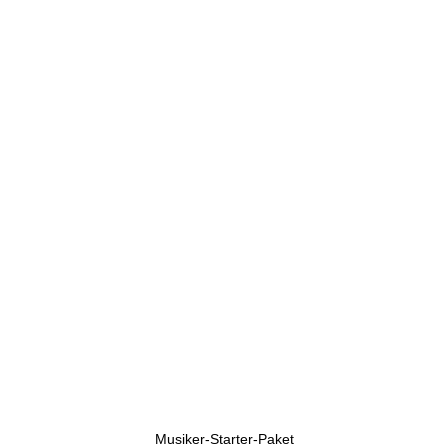
U
h
r
e
n
Musiker-Starter-Paket