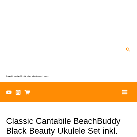
Zum
Inhalt
springen
Suc
Blog Über die Musik, das Klavier und mehr
Classic Cantabile BeachBuddy
Black Beauty Ukulele Set inkl.