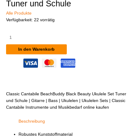
Tuner und Schule
Alle Produkte
Verfügbarkeit:
22 vorrätig
Classic
Cantabile
BeachBuddy
In den Warenkorb
Black
Beauty
Ukulele
Set
inkl.
Tuner
und
Classic Cantabile BeachBuddy Black Beauty Ukulele Set Tuner
Schule
und Schule | Gitarre | Bass | Ukulelen | Ukulelen Sets | Classic
Menge
Cantabile Instrumente und Musikbedarf online kaufen
Beschreibung
Robustes Kunststoffmaterial