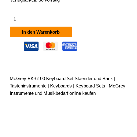
McGrey
BK-
6100
In den Warenkorb
Keyboard
Set
inkl.
Ständer
und
Bank
McGrey BK-6100 Keyboard Set Staender und Bank |
Menge
Tasteninstrumente | Keyboards | Keyboard Sets | McGrey
Instrumente und Musikbedarf online kaufen