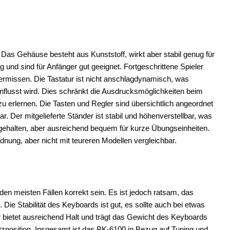
Das Gehäuse besteht aus Kunststoff, wirkt aber stabil genug für
und sind für Anfänger gut geeignet. Fortgeschrittene Spieler
ermissen. Die Tastatur ist nicht anschlagdynamisch, was
influsst wird. Dies schränkt die Ausdrucksmöglichkeiten beim
zu erlernen. Die Tasten und Regler sind übersichtlich angeordnet
r. Der mitgelieferte Ständer ist stabil und höhenverstellbar, was
h gehalten, aber ausreichend bequem für kurze Übungseinheiten.
rdnung, aber nicht mit teureren Modellen vergleichbar.
 den meisten Fällen korrekt sein. Es ist jedoch ratsam, das
ie Stabilität des Keyboards ist gut, es sollte auch bei etwas
r bietet ausreichend Halt und trägt das Gewicht des Keyboards
Sitzposition. Insgesamt ist das BK-6100 in Bezug auf Tuning und