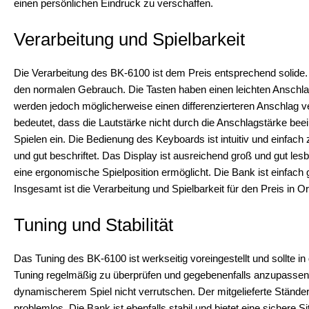
einen persönlichen Eindruck zu verschaffen.
Verarbeitung und Spielbarkeit
Die Verarbeitung des BK-6100 ist dem Preis entsprechend solide. 
den normalen Gebrauch. Die Tasten haben einen leichten Anschlag 
werden jedoch möglicherweise einen differenzierteren Anschlag v
bedeutet, dass die Lautstärke nicht durch die Anschlagstärke bee
Spielen ein. Die Bedienung des Keyboards ist intuitiv und einfach 
und gut beschriftet. Das Display ist ausreichend groß und gut lesba
eine ergonomische Spielposition ermöglicht. Die Bank ist einfac
Insgesamt ist die Verarbeitung und Spielbarkeit für den Preis in O
Tuning und Stabilität
Das Tuning des BK-6100 ist werkseitig voreingestellt und sollte in
Tuning regelmäßig zu überprüfen und gegebenenfalls anzupassen. D
dynamischerem Spiel nicht verrutschen. Der mitgelieferte Stände
problemlos. Die Bank ist ebenfalls stabil und bietet eine sichere 