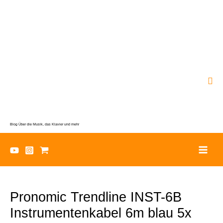
Zum
Inhalt
springen
Suc
Blog Über die Musik, das Klavier und mehr
Pronomic Trendline INST-6B
Instrumentenkabel 6m blau 5x