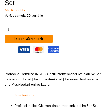
Set
Alle Produkte
Verfügbarkeit:
20 vorrätig
Pronomic
Trendline
INST-
In den Warenkorb
6B
Instrumentenkabel
6m
blau
5x
Set
Menge
Pronomic Trendline INST-6B Instrumentenkabel 6m blau 5x Set
| Zubehör | Kabel | Instrumentenkabel | Pronomic Instrumente
und Musikbedarf online kaufen
Beschreibung
Professionelles Gitarren-/Instrumentenkabel im 5er Set