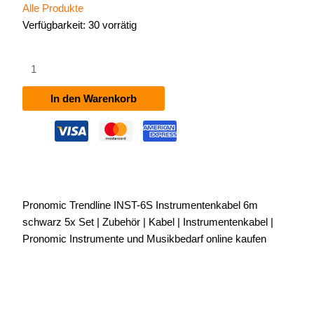
Alle Produkte
Verfügbarkeit:
30 vorrätig
Pronomic
Trendline
INST-
In den Warenkorb
6S
Instrumentenkabel
6m
schwarz
5x
Set
Pronomic Trendline INST-6S Instrumentenkabel 6m
Menge
schwarz 5x Set | Zubehör | Kabel | Instrumentenkabel |
Pronomic Instrumente und Musikbedarf online kaufen