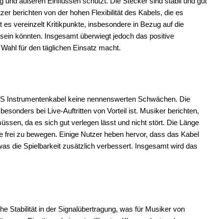
g und äußeren Einflüssen schützt. Die Stecker sind stabil und gut
zer berichten von der hohen Flexibilität des Kabels, die es
 es vereinzelt Kritikpunkte, insbesondere in Bezug auf die
g sein könnten. Insgesamt überwiegt jedoch das positive
Wahl für den täglichen Einsatz macht.
T-6S Instrumentenkabel keine nennenswerten Schwächen. Die
esonders bei Live-Auftritten von Vorteil ist. Musiker berichten,
sen, da es sich gut verlegen lässt und nicht stört. Die Länge
e frei zu bewegen. Einige Nutzer heben hervor, dass das Kabel
was die Spielbarkeit zusätzlich verbessert. Insgesamt wird das
 Stabilität in der Signalübertragung, was für Musiker von