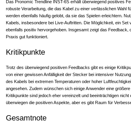
Das Pronomic Trendline INST-6S erhält überwiegend positives Fee
robuste Verarbeitung, die das Kabel zu einer verlässlichen Wahl f
werden ebenfalls häufig gelobt, da sie das Spielen erleichtern. Nu
Kabels, insbesondere bei Live-Auftritten. Die Möglichkeit, ein Set
ebenfalls positiv hervorgehoben. Insgesamt zeigt das Feedback, d
Praxis gut funktioniert.
Kritikpunkte
Trotz des überwiegend positiven Feedbacks gibt es einige Kritikp
von einer gewissen Anfälligkeit der Stecker bei intensiver Nutzu
des Kabels bei extremen Temperaturen oder hoher Luftfeuchtigke
angesehen. Zudem wünschen sich einige Anwender eine größere 
Kritikpunkte sind jedoch eher vereinzelt und beeinträchtigen nich
überwiegen die positiven Aspekte, aber es gibt Raum für Verbess
Gesamtnote