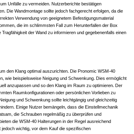
, um Unfälle zu vermeiden. Nutzerberichte bestätigen
en. Die Wandmontage sollte jedoch fachgerecht erfolgen, da die
korrekten Verwendung von geeignetem Befestigungsmaterial
ommen, die im schlimmsten Fall zum Herunterfallen der Box
e Tragfähigkeit der Wand zu informieren und gegebenenfalls einen
it, um den Klang optimal auszurichten. Die Pronomic WSM-40
ten, wie beispielsweise Neigung und Schwenkung. Dies ermöglicht
duell anzupassen und so den Klang im Raum zu optimieren. Der
timmten Raumkonfigurationen oder persönlichen Vorlieben zu
eigung und Schwenkung sollte leichtgängig und gleichzeitig
erhindern. Einige Nutzer bemängeln, dass die Einstellmechanik
s ratsam, die Schrauben regelmäßig zu überprüfen und
e bieten die WSM-40 Halterungen in der Regel ausreichend
t jedoch wichtig, vor dem Kauf die spezifischen