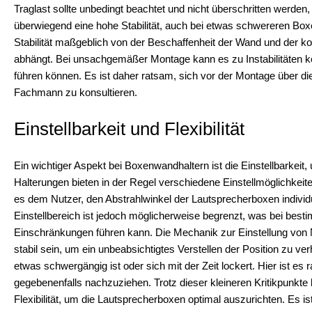
Traglast sollte unbedingt beachtet und nicht überschritten werden
überwiegend eine hohe Stabilität, auch bei etwas schwereren Box
Stabilität maßgeblich von der Beschaffenheit der Wand und der 
abhängt. Bei unsachgemäßer Montage kann es zu Instabilitäten k
führen können. Es ist daher ratsam, sich vor der Montage über di
Fachmann zu konsultieren.
Einstellbarkeit und Flexibilität
Ein wichtiger Aspekt bei Boxenwandhaltern ist die Einstellbarke
Halterungen bieten in der Regel verschiedene Einstellmöglichkei
es dem Nutzer, den Abstrahlwinkel der Lautsprecherboxen indivi
Einstellbereich ist jedoch möglicherweise begrenzt, was bei bes
Einschränkungen führen kann. Die Mechanik zur Einstellung von N
stabil sein, um ein unbeabsichtigtes Verstellen der Position zu v
etwas schwergängig ist oder sich mit der Zeit lockert. Hier ist e
gegebenenfalls nachzuziehen. Trotz dieser kleineren Kritikpunkt
Flexibilität, um die Lautsprecherboxen optimal auszurichten. Es is