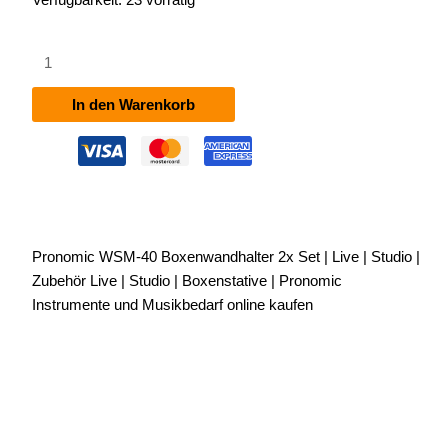
Pronomic
WSM-
40
In den Warenkorb
Boxenwandhalter
2x
Set
Menge
Pronomic WSM-40 Boxenwandhalter 2x Set | Live | Studio |
Zubehör Live | Studio | Boxenstative | Pronomic
Instrumente und Musikbedarf online kaufen