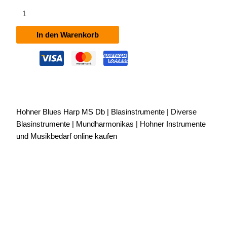
Hohner
Blues
Harp
In den Warenkorb
MS
Db
Menge
Hohner Blues Harp MS Db | Blasinstrumente | Diverse
Blasinstrumente | Mundharmonikas | Hohner Instrumente
und Musikbedarf online kaufen