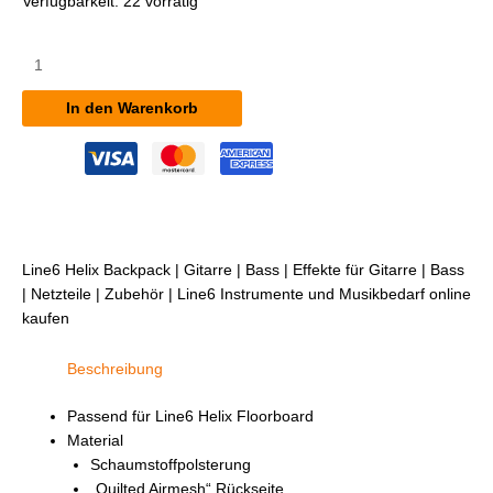
Verfügbarkeit:
22 vorrätig
Line6
Helix
Backpack
In den Warenkorb
Menge
Line6 Helix Backpack | Gitarre | Bass | Effekte für Gitarre | Bass
| Netzteile | Zubehör | Line6 Instrumente und Musikbedarf online
kaufen
Beschreibung
Passend für Line6 Helix Floorboard
Material
Schaumstoffpolsterung
„Quilted Airmesh“ Rückseite