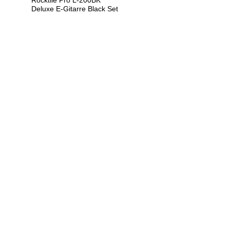
Rocktile Pro L-200BK
Deluxe E-Gitarre Black Set
U
h
r
e