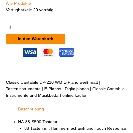
Alle Produkte
Verfügbarkeit:
20 vorrätig
Classic
Cantabile
DP-
In den Warenkorb
210
WM
E-
Piano
weiß
matt
Menge
Classic Cantabile DP-210 WM E-Piano weiß matt |
Tasteninstrumente | E-Pianos | Digitalpianos | Classic Cantabile
Instrumente und Musikbedarf online kaufen
Beschreibung
HA-88-S500 Tastatur
88 Tasten mit Hammermechanik und Touch Response