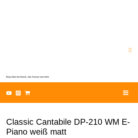
Zum
Inhalt
springen
Suc
Blog Über die Musik, das Klavier und mehr
Classic Cantabile DP-210 WM E-
Piano weiß matt