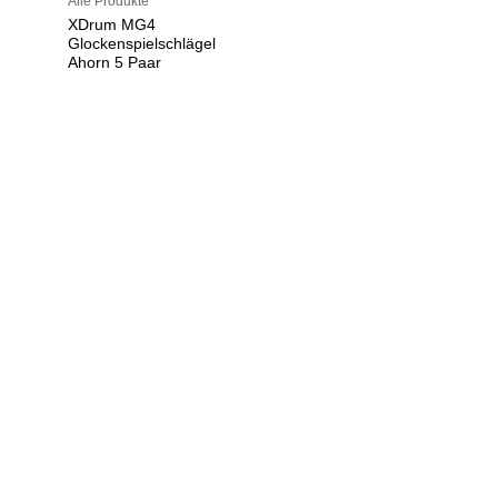
Alle Produkte
XDrum MG4
Glockenspielschlägel
Ahorn 5 Paar
U
h
r