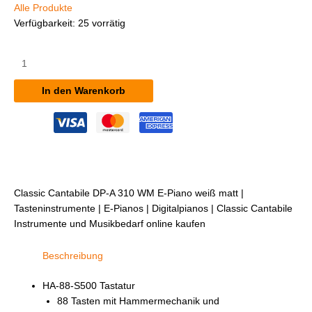
Alle Produkte
Verfügbarkeit:
25 vorrätig
Classic
Cantabile
DP-
In den Warenkorb
A
310
WM
E-
Piano
weiß
matt
Classic Cantabile DP-A 310 WM E-Piano weiß matt |
Menge
Tasteninstrumente | E-Pianos | Digitalpianos | Classic Cantabile
Instrumente und Musikbedarf online kaufen
Beschreibung
HA-88-S500 Tastatur
88 Tasten mit Hammermechanik und