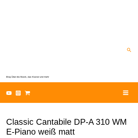
Zum
Inhalt
springen
Suc
Blog Über die Musik, das Klavier und mehr
Classic Cantabile DP-A 310 WM
E-Piano weiß matt