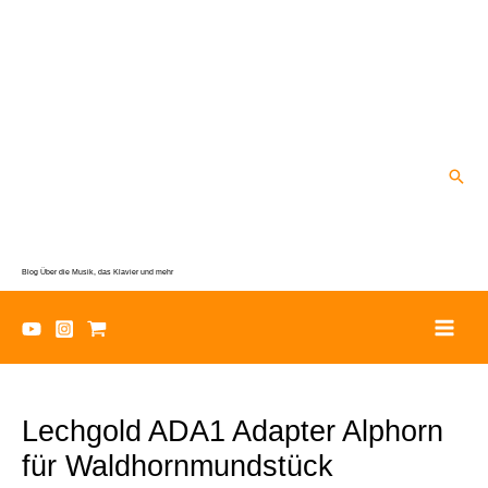
Zum
Inhalt
springen
Suc
Blog Über die Musik, das Klavier und mehr
Lechgold ADA1 Adapter Alphorn
für Waldhornmundstück