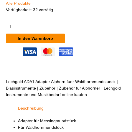
Alle Produkte
Verfügbarkeit:
32 vorrätig
Lechgold
ADA1
Adapter
In den Warenkorb
Alphorn
für
Waldhornmundstück
Menge
Lechgold ADA1 Adapter Alphorn fuer Waldhornmundstueck |
Blasinstrumente | Zubehör | Zubehör für Alphörner | Lechgold
Instrumente und Musikbedarf online kaufen
Beschreibung
Adapter für Messingmundstück
Für Waldhornmundstück