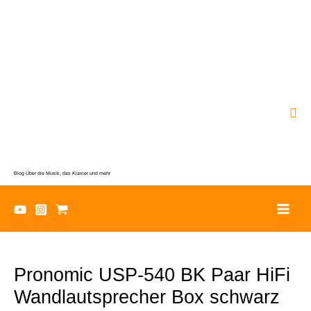
Zum
Inhalt
springen
Suc
Blog Über die Musik, das Klavier und mehr
Pronomic USP-540 BK Paar HiFi
Wandlautsprecher Box schwarz