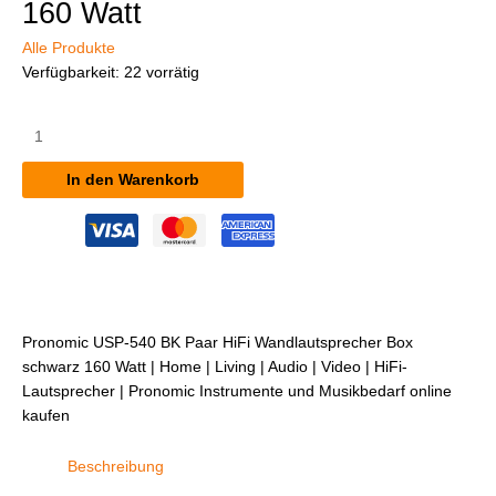
160 Watt
Alle Produkte
Verfügbarkeit:
22 vorrätig
Pronomic
USP-
540
In den Warenkorb
BK
Paar
HiFi
Wandlautsprecher
Box
schwarz
160
Pronomic USP-540 BK Paar HiFi Wandlautsprecher Box
Watt
schwarz 160 Watt | Home | Living | Audio | Video | HiFi-
Menge
Lautsprecher | Pronomic Instrumente und Musikbedarf online
kaufen
Beschreibung