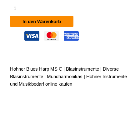
Hohner
Blues
Harp
In den Warenkorb
MS
C
Menge
Hohner Blues Harp MS C | Blasinstrumente | Diverse
Blasinstrumente | Mundharmonikas | Hohner Instrumente
und Musikbedarf online kaufen