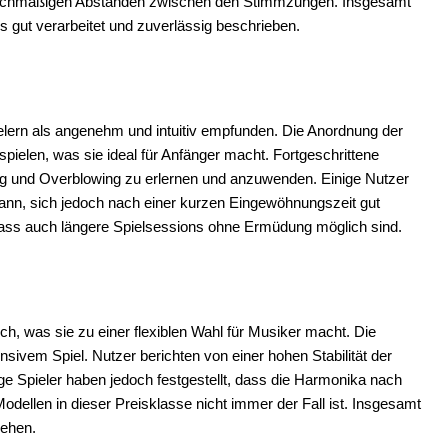
leichmäßigen Abständen zwischen den Stimmzungen. Insgesamt
s gut verarbeitet und zuverlässig beschrieben.
elern als angenehm und intuitiv empfunden. Die Anordnung der
 spielen, was sie ideal für Anfänger macht. Fortgeschrittene
ng und Overblowing zu erlernen und anzuwenden. Einige Nutzer
kann, sich jedoch nach einer kurzen Eingewöhnungszeit gut
odass auch längere Spielsessions ohne Ermüdung möglich sind.
ch, was sie zu einer flexiblen Wahl für Musiker macht. Die
nsivem Spiel. Nutzer berichten von einer hohen Stabilität der
ge Spieler haben jedoch festgestellt, dass die Harmonika nach
ellen in dieser Preisklasse nicht immer der Fall ist. Insgesamt
sehen.