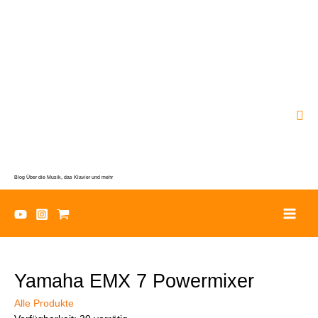
Zum
Inhalt
springen
Suc
Blog Über die Musik, das Klavier und mehr
Yamaha EMX 7 Powermixer
Alle Produkte