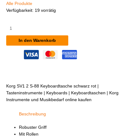
Alle Produkte
Verfügbarkeit:
19 vorrätig
Korg
SV1/2/S-
88
In den Warenkorb
Keyboardtasche
schwarz/rot
Menge
Korg SV1 2 S-88 Keyboardtasche schwarz rot |
Tasteninstrumente | Keyboards | Keyboardtaschen | Korg
Instrumente und Musikbedarf online kaufen
Beschreibung
Robuster Griff
Mit Rollen