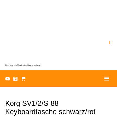
Zum
Inhalt
springen
Suc
Blog Über die Musik, das Klavier und mehr
Korg SV1/2/S-88
Keyboardtasche schwarz/rot