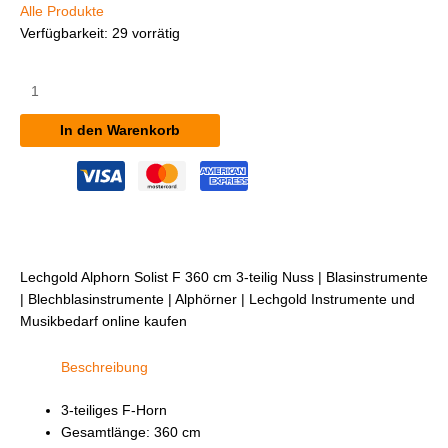
Alle Produkte
Verfügbarkeit:
29 vorrätig
Lechgold
Alphorn
Solist
In den Warenkorb
F
360
cm
3-
teilig
Nuss
Menge
Lechgold Alphorn Solist F 360 cm 3-teilig Nuss | Blasinstrumente
| Blechblasinstrumente | Alphörner | Lechgold Instrumente und
Musikbedarf online kaufen
Beschreibung
3-teiliges F-Horn
Gesamtlänge: 360 cm