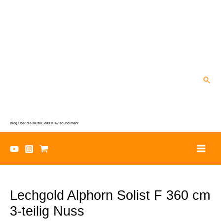
Zum
Inhalt
springen
Suc
Blog Über die Musik, das Klavier und mehr
Lechgold Alphorn Solist F 360 cm
3-teilig Nuss