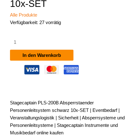
10x-SET
Alle Produkte
Verfügbarkeit:
27 vorrätig
Stagecaptain
PLS-
200B
In den Warenkorb
Absperrständer
Personenleitsystem
schwarz
10x-
SET
Menge
Stagecaptain PLS-200B Absperrstaender
Personenleitsystem schwarz 10x-SET | Eventbedarf |
Veranstaltungslogistik | Sicherheit | Absperrsysteme und
Personenleitsysteme | Stagecaptain Instrumente und
Musikbedarf online kaufen