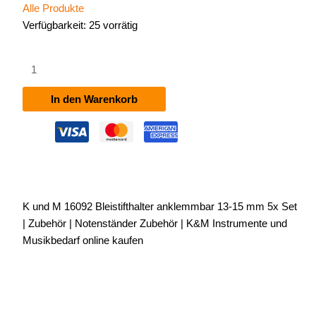
Alle Produkte
Verfügbarkeit:
25 vorrätig
K&M
16092
Bleistifthalter
In den Warenkorb
anklemmbar
13-
15
mm
5x
Set
K und M 16092 Bleistifthalter anklemmbar 13-15 mm 5x Set
Menge
| Zubehör | Notenständer Zubehör | K&M Instrumente und
Musikbedarf online kaufen