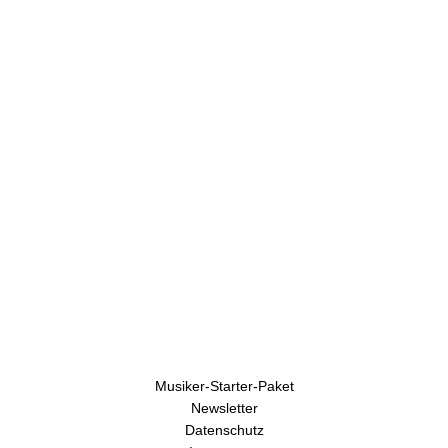
U
h
r
e
n
Musiker-Starter-Paket
Newsletter
Datenschutz