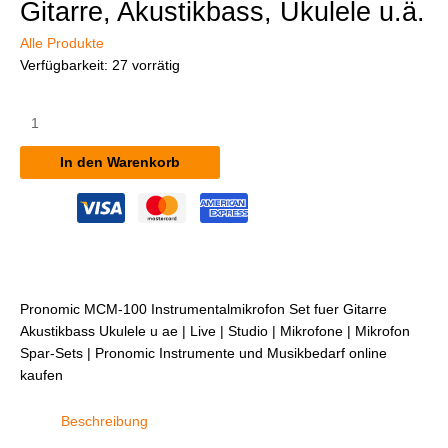
Gitarre, Akustikbass, Ukulele u.ä.
Alle Produkte
Verfügbarkeit:
27 vorrätig
Pronomic
MCM-
100
In den Warenkorb
Instrumentalmikrofon
Set
für
Gitarre,
Akustikbass,
Ukulele
u.ä.
Pronomic MCM-100 Instrumentalmikrofon Set fuer Gitarre
Menge
Akustikbass Ukulele u ae | Live | Studio | Mikrofone | Mikrofon
Spar-Sets | Pronomic Instrumente und Musikbedarf online
kaufen
Beschreibung