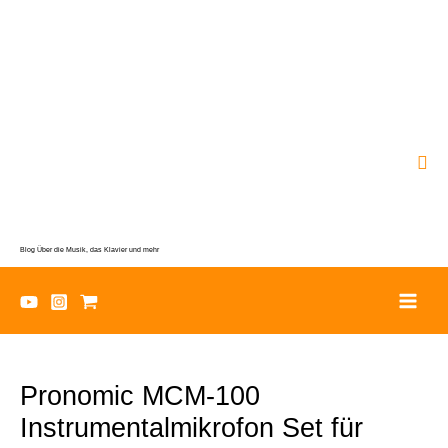
Zum
Inhalt
springen
Suc
Blog Über die Musik, das Klavier und mehr
Pronomic MCM-100
Instrumentalmikrofon Set für