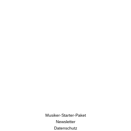
U
h
r
e
n
Musiker-Starter-Paket
Newsletter
Datenschutz