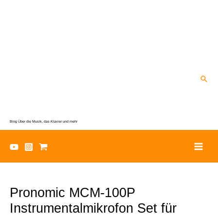
Zum
Inhalt
springen
Suc
Blog Über die Musik, das Klavier und mehr
Pronomic MCM-100P
Instrumentalmikrofon Set für