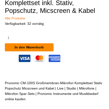
Komplettset inkl. Stativ,
Popschutz, Micscreen & Kabel
Alle Produkte
Verfügbarkeit:
32 vorrätig
Pronomic
CM-
100S
In den Warenkorb
Großmembran-
Mikrofon
Komplettset
inkl.
Stativ,
Popschutz,
Micscreen
Pronomic CM-100S Großmembran-Mikrofon Komplettset Stativ
&
Popschutz Micscreen und Kabel | Live | Studio | Mikrofone |
Kabel
Mikrofon Spar-Sets | Pronomic Instrumente und Musikbedarf
Menge
online kaufen