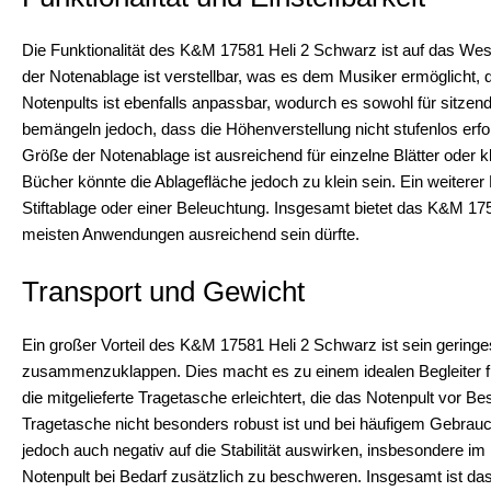
Die Funktionalität des K&M 17581 Heli 2 Schwarz ist auf das Wes
der Notenablage ist verstellbar, was es dem Musiker ermöglicht,
Notenpults ist ebenfalls anpassbar, wodurch es sowohl für sitzend
bemängeln jedoch, dass die Höhenverstellung nicht stufenlos erfo
Größe der Notenablage ist ausreichend für einzelne Blätter oder k
Bücher könnte die Ablagefläche jedoch zu klein sein. Ein weiterer 
Stiftablage oder einer Beleuchtung. Insgesamt bietet das K&M 1758
meisten Anwendungen ausreichend sein dürfte.
Transport und Gewicht
Ein großer Vorteil des K&M 17581 Heli 2 Schwarz ist sein gering
zusammenzuklappen. Dies macht es zu einem idealen Begleiter für
die mitgelieferte Tragetasche erleichtert, die das Notenpult vor B
Tragetasche nicht besonders robust ist und bei häufigem Gebrau
jedoch auch negativ auf die Stabilität auswirken, insbesondere im
Notenpult bei Bedarf zusätzlich zu beschweren. Insgesamt ist da