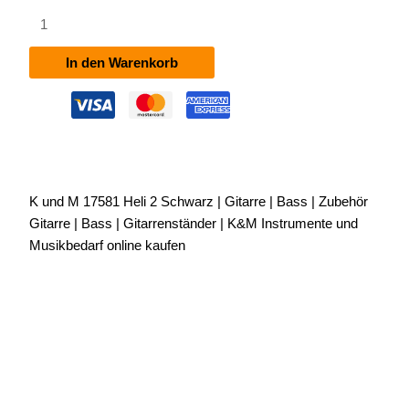
K&M
17581
Heli
In den Warenkorb
2
Schwarz
Menge
K und M 17581 Heli 2 Schwarz | Gitarre | Bass | Zubehör
Gitarre | Bass | Gitarrenständer | K&M Instrumente und
Musikbedarf online kaufen