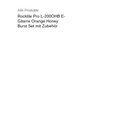
Alle Produkte
Rocktile Pro L-200OHB E-
Gitarre Orange Honey
Burst Set mit Zubehör
U