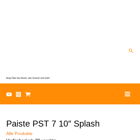
Zum
Inhalt
springen
Suc
Blog Über die Musik, das Klavier und mehr
Paiste PST 7 10″ Splash
Alle Produkte