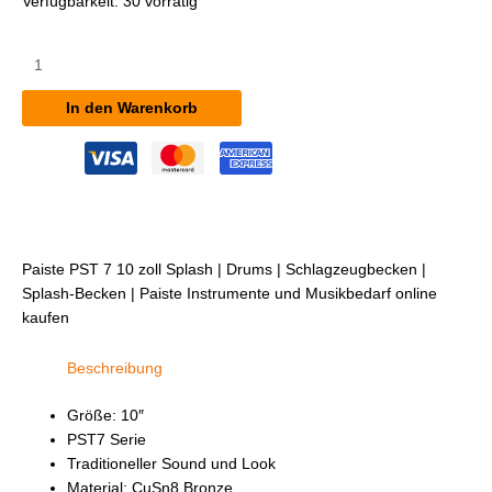
Verfügbarkeit:
30 vorrätig
Paiste
PST
7
In den Warenkorb
10"
Splash
Menge
Paiste PST 7 10 zoll Splash | Drums | Schlagzeugbecken |
Splash-Becken | Paiste Instrumente und Musikbedarf online
kaufen
Beschreibung
Größe: 10″
PST7 Serie
Traditioneller Sound und Look
Material: CuSn8 Bronze