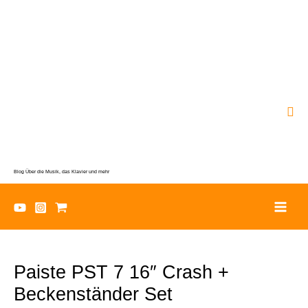
Zum
Inhalt
springen
Suc
Blog Über die Musik, das Klavier und mehr
Paiste PST 7 16″ Crash +
Beckenständer Set