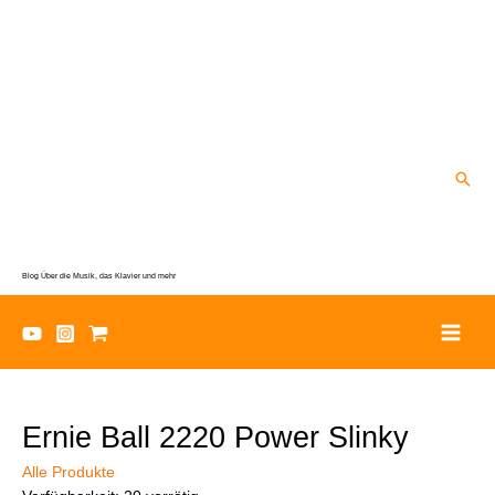
Zum
Inhalt
springen
Suc
Blog Über die Musik, das Klavier und mehr
Ernie Ball 2220 Power Slinky
Alle Produkte