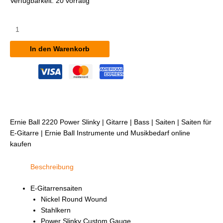
Verfügbarkeit:
20 vorrätig
Ernie
Ball
2220
In den Warenkorb
Power
Slinky
Menge
Ernie Ball 2220 Power Slinky | Gitarre | Bass | Saiten | Saiten für
E-Gitarre | Ernie Ball Instrumente und Musikbedarf online
kaufen
Beschreibung
E-Gitarrensaiten
Nickel Round Wound
Stahlkern
Power Slinky Custom Gauge