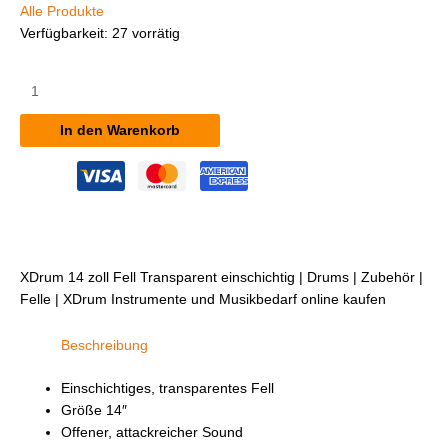
Alle Produkte
Verfügbarkeit:
27 vorrätig
XDrum
14"
Fell
In den Warenkorb
Transparent,
einschichtig
Menge
XDrum 14 zoll Fell Transparent einschichtig | Drums | Zubehör |
Felle | XDrum Instrumente und Musikbedarf online kaufen
Beschreibung
Einschichtiges, transparentes Fell
Größe 14″
Offener, attackreicher Sound