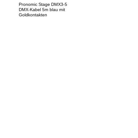
Pronomic Stage DMX3-5
DMX-Kabel 5m blau mit
Goldkontakten
U
h
r