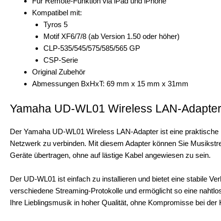
Für Remote-Funktion via iPad und iPhone
Kompatibel mit:
Tyros 5
Motif XF6/7/8 (ab Version 1.50 oder höher)
CLP-535/545/575/585/565 GP
CSP-Serie
Original Zubehör
Abmessungen BxHxT: 69 mm x 15 mm x 31mm
Yamaha UD-WL01 Wireless LAN-Adapte
Der Yamaha UD-WL01 Wireless LAN-Adapter ist eine praktische 
Netzwerk zu verbinden. Mit diesem Adapter können Sie Musikstrea
Geräte übertragen, ohne auf lästige Kabel angewiesen zu sein.
Der UD-WL01 ist einfach zu installieren und bietet eine stabile Ve
verschiedene Streaming-Protokolle und ermöglicht so eine nahtlo
Ihre Lieblingsmusik in hoher Qualität, ohne Kompromisse bei der