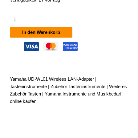
Yamaha
UD-
WL01
In den Warenkorb
Wireless
LAN-
Adapter
Menge
Yamaha UD-WL01 Wireless LAN-Adapter |
Tasteninstrumente | Zubehör Tasteninstrumente | Weiteres
Zubehör Tasten | Yamaha Instrumente und Musikbedarf
online kaufen