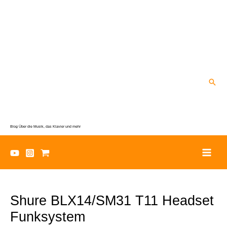
Zum
Inhalt
springen
Suc
Blog Über die Musik, das Klavier und mehr
Shure BLX14/SM31 T11 Headset
Funksystem