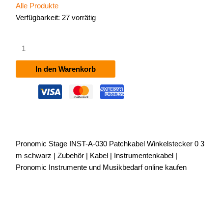
Alle Produkte
Verfügbarkeit:
27 vorrätig
Pronomic
Stage
INST-
In den Warenkorb
A-
030
Patchkabel
Winkelstecker
0,3
m
Pronomic Stage INST-A-030 Patchkabel Winkelstecker 0 3
schwarz
m schwarz | Zubehör | Kabel | Instrumentenkabel |
Menge
Pronomic Instrumente und Musikbedarf online kaufen