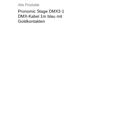
Alle Produkte
Pronomic Stage DMX3-1
DMX-Kabel 1m blau mit
Goldkontakten
U
h