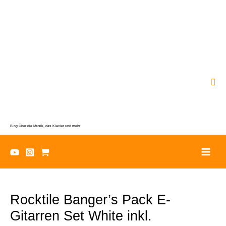
Zum
Inhalt
springen
Suc
Blog Über die Musik, das Klavier und mehr
Rocktile Banger’s Pack E-
Gitarren Set White inkl.