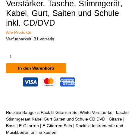
Verstärker, Tasche, Stimmgerät,
Kabel, Gurt, Saiten und Schule
inkl. CD/DVD
Alle Produkte
Verfügbarkeit:
31 vorrätig
Rocktile
Banger's
Pack
In den Warenkorb
E-
Gitarren
Set
White
inkl.
Verstärker,
Tasche,
Rocktile Banger s Pack E-Gitarren Set White Verstaerker Tasche
Stimmgerät,
Stimmgeraet Kabel Gurt Saiten und Schule CD DVD | Gitarre |
Kabel,
Bass | E-Gitarren | E-Gitarren Sets | Rocktile Instrumente und
Gurt,
Musikbedarf online kaufen