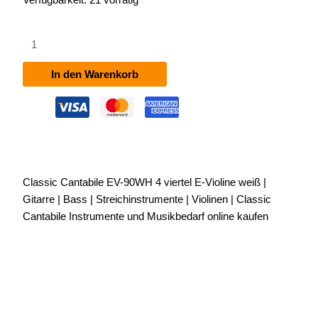
Classic
Cantabile
EV-
In den Warenkorb
90WH
4/4
E-
Violine
weiß
Menge
Classic Cantabile EV-90WH 4 viertel E-Violine weiß |
Gitarre | Bass | Streichinstrumente | Violinen | Classic
Cantabile Instrumente und Musikbedarf online kaufen