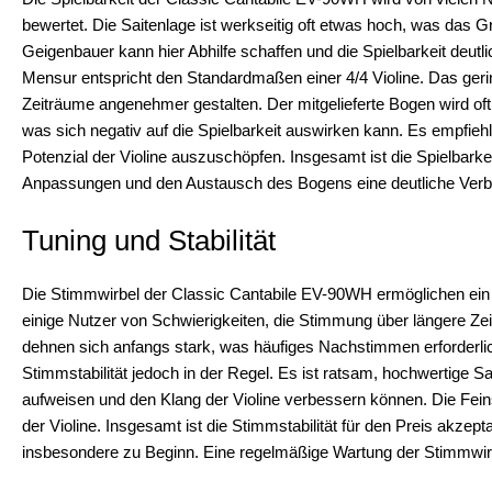
bewertet. Die Saitenlage ist werkseitig oft etwas hoch, was das
Geigenbauer kann hier Abhilfe schaffen und die Spielbarkeit deutli
Mensur entspricht den Standardmaßen einer 4/4 Violine. Das geri
Zeiträume angenehmer gestalten. Der mitgelieferte Bogen wird of
was sich negativ auf die Spielbarkeit auswirken kann. Es empfieh
Potenzial der Violine auszuschöpfen. Insgesamt ist die Spielbark
Anpassungen und den Austausch des Bogens eine deutliche Verbe
Tuning und Stabilität
Die Stimmwirbel der Classic Cantabile EV-90WH ermöglichen ein h
einige Nutzer von Schwierigkeiten, die Stimmung über längere Zei
dehnen sich anfangs stark, was häufiges Nachstimmen erforderlic
Stimmstabilität jedoch in der Regel. Es ist ratsam, hochwertige S
aufweisen und den Klang der Violine verbessern können. Die Fein
der Violine. Insgesamt ist die Stimmstabilität für den Preis akzep
insbesondere zu Beginn. Eine regelmäßige Wartung der Stimmwirbe