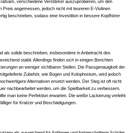
t ratsam, verschiedene Verstärker auszuprobieren, um den
den Preis angemessen, jedoch nicht mit teureren E-Violinen
ertig beschrieben, sodass eine Investition in bessere Kopfhörer
 als solide beschrieben, insbesondere in Anbetracht des
reichend stabil. Allerdings finden sich in einigen Berichten
ierungen an weniger sichtbaren Stellen. Die Passgenauigkeit der
mitgelieferte Zubehör, wie Bogen und Kolophonium, wird jedoch
h hochwertigere Alternativen ersetzt werden. Der Steg ist oft nicht
er nachbearbeitet werden, um die Spielbarkeit zu verbessern.
ollte man keine Perfektion erwarten. Die weiße Lackierung verleiht
älliger für Kratzer und Beschädigungen.
utzern als ausreichend für Anfänger und fortgeschrittene Schüler