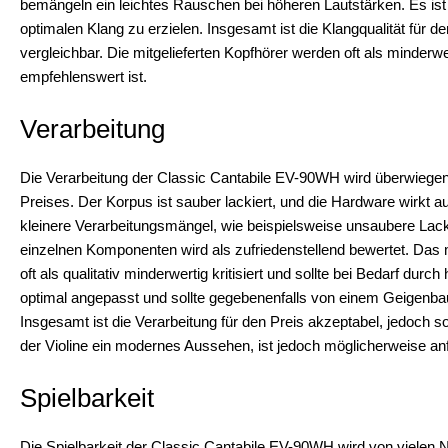
bemängeln ein leichtes Rauschen bei höheren Lautstärken. Es is
optimalen Klang zu erzielen. Insgesamt ist die Klangqualität für 
vergleichbar. Die mitgelieferten Kopfhörer werden oft als minderw
empfehlenswert ist.
Verarbeitung
Die Verarbeitung der Classic Cantabile EV-90WH wird überwiegend
Preises. Der Korpus ist sauber lackiert, und die Hardware wirkt aus
kleinere Verarbeitungsmängel, wie beispielsweise unsaubere Lack
einzelnen Komponenten wird als zufriedenstellend bewertet. Das 
oft als qualitativ minderwertig kritisiert und sollte bei Bedarf durc
optimal angepasst und sollte gegebenenfalls von einem Geigenbau
Insgesamt ist die Verarbeitung für den Preis akzeptabel, jedoch s
der Violine ein modernes Aussehen, ist jedoch möglicherweise anf
Spielbarkeit
Die Spielbarkeit der Classic Cantabile EV-90WH wird von vielen N