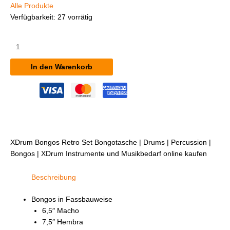
Alle Produkte
Verfügbarkeit:
27 vorrätig
XDrum
Bongos
Retro
In den Warenkorb
Set
inkl.
Bongotasche
Menge
XDrum Bongos Retro Set Bongotasche | Drums | Percussion |
Bongos | XDrum Instrumente und Musikbedarf online kaufen
Beschreibung
Bongos in Fassbauweise
6,5″ Macho
7,5″ Hembra