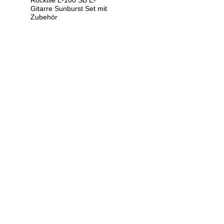
Rocktile L-100 SB E-
Gitarre Sunburst Set mit
Zubehör
U
h
r