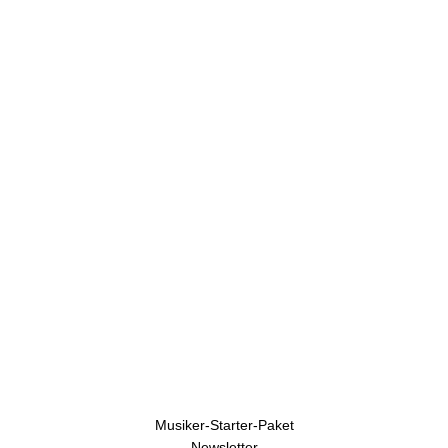
U
h
r
e
n
Musiker-Starter-Paket
Newsletter