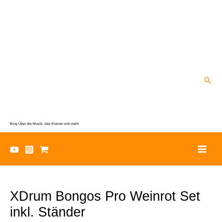
Zum
Inhalt
springen
Suc
Blog Über die Musik, das Klavier und mehr
XDrum Bongos Pro Weinrot Set
inkl. Ständer