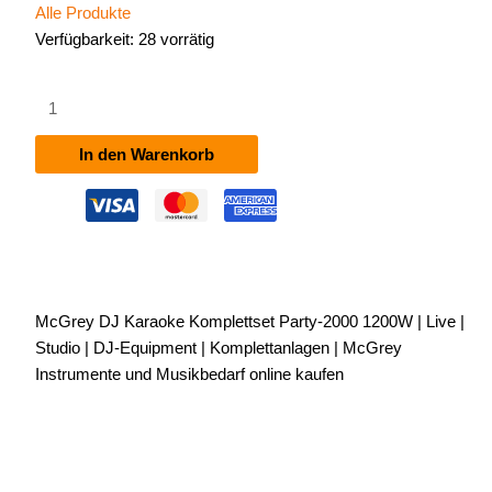
Alle Produkte
Verfügbarkeit:
28 vorrätig
McGrey
DJ
Karaoke
In den Warenkorb
Komplettset
Party-
2000
1200W
Menge
McGrey DJ Karaoke Komplettset Party-2000 1200W | Live |
Studio | DJ-Equipment | Komplettanlagen | McGrey
Instrumente und Musikbedarf online kaufen