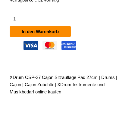
XDrum
CSP-
27
In den Warenkorb
Cajon
Sitzauflage
Pad
27cm
Menge
XDrum CSP-27 Cajon Sitzauflage Pad 27cm | Drums |
Cajon | Cajon Zubehör | XDrum Instrumente und
Musikbedarf online kaufen