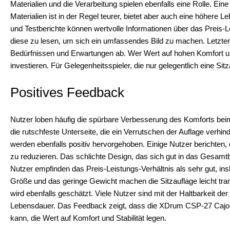
Materialien und die Verarbeitung spielen ebenfalls eine Rolle. Ein
Materialien ist in der Regel teurer, bietet aber auch eine höhe
und Testberichte können wertvolle Informationen über das Preis-L
diese zu lesen, um sich ein umfassendes Bild zu machen. Letztend
Bedürfnissen und Erwartungen ab. Wer Wert auf hohen Komfort und
investieren. Für Gelegenheitsspieler, die nur gelegentlich eine Si
Positives Feedback
Nutzer loben häufig die spürbare Verbesserung des Komforts beim
die rutschfeste Unterseite, die ein Verrutschen der Auflage verh
werden ebenfalls positiv hervorgehoben. Einige Nutzer berichten
zu reduzieren. Das schlichte Design, das sich gut in das Gesamtbil
Nutzer empfinden das Preis-Leistungs-Verhältnis als sehr gut, in
Größe und das geringe Gewicht machen die Sitzauflage leicht tra
wird ebenfalls geschätzt. Viele Nutzer sind mit der Haltbarkeit de
Lebensdauer. Das Feedback zeigt, dass die XDrum CSP-27 Cajon S
kann, die Wert auf Komfort und Stabilität legen.