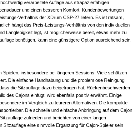
e hochwertig verarbeitete Auflage aus strapazierfähigen
re Lebensdauer und einen besseren Komfort. Kundenbewertungen
eistungs-Verhältnis der XDrum CSP-27 liefern. Es ist ratsam,
lich hängt das Preis-Leistungs-Verhältnis von den individuellen
 Langlebigkeit legt, ist möglicherweise bereit, etwas mehr zu
tzauflage benötigen, kann eine günstigere Option ausreichend sein.
 Spielen, insbesondere bei längeren Sessions. Viele schätzen
indert. Die einfache Handhabung und die problemlose Reinigung
, dass die Sitzauflage dazu beigetragen hat, Rückenbeschwerden
d des Cajons einfügt, wird ebenfalls positiv erwähnt. Einige
sbesondere im Vergleich zu teureren Alternativen. Die kompakte
nsportierbar. Die schnelle und einfache Anbringung auf dem Cajon
r Sitzauflage zufrieden und berichten von einer langen
itzauflage eine sinnvolle Ergänzung für Cajon-Spieler sein