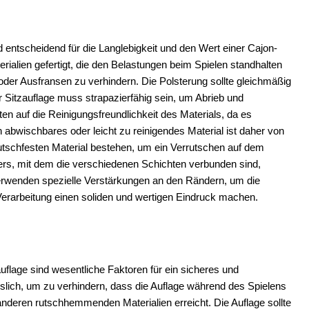
d entscheidend für die Langlebigkeit und den Wert einer Cajon-
rialien gefertigt, die den Belastungen beim Spielen standhalten
n oder Ausfransen zu verhindern. Die Polsterung sollte gleichmäßig
er Sitzauflage muss strapazierfähig sein, um Abrieb und
n auf die Reinigungsfreundlichkeit des Materials, da es
ischbares oder leicht zu reinigendes Material ist daher von
m rutschfesten Material bestehen, um ein Verrutschen auf dem
bers, mit dem die verschiedenen Schichten verbunden sind,
er verwenden spezielle Verstärkungen an den Rändern, um die
Verarbeitung einen soliden und wertigen Eindruck machen.
uflage sind wesentliche Faktoren für ein sicheres und
ässlich, um zu verhindern, dass die Auflage während des Spielens
nderen rutschhemmenden Materialien erreicht. Die Auflage sollte