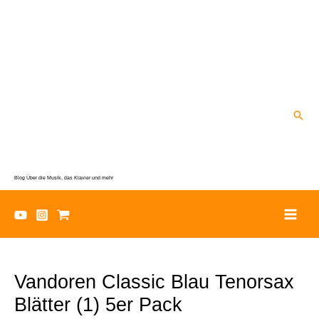
Zum
Inhalt
springen
Suc
Blog Über die Musik, das Klavier und mehr
Vandoren Classic Blau Tenorsax
Blätter (1) 5er Pack