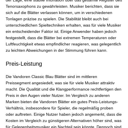
der Lage, eine stabile Intonation über das gesamte Register des
Tenorsaxophons zu gewährleisten. Musiker berichten, dass sie
sich auf die Blätter verlassen können, um in verschiedenen
Tonlagen präzise zu spielen. Die Stabilität bleibt auch bei
unterschiedlichen Spieltechniken erhalten, was für viele Musiker
ein entscheidender Faktor ist. Einige Anwender haben jedoch
festgestellt, dass die Blätter bei extremen Temperaturen oder
Luftfeuchtigkeit etwas empfindlicher reagieren, was gelegentlich
zu leichten Abweichungen in der Stimmung führen kann.
Preis-Leistung
Die Vandoren Classic Blau Blätter sind im mittleren
Preissegment angesiedelt, was sie für viele Musiker attraktiv
macht. Die Qualität und die Klangperformance rechtfertigen den
Preis in den Augen vieler Nutzer. Im Vergleich zu anderen
Marken bieten die Vandoren Blätter ein gutes Preis-Leistungs-
Verhältnis, insbesondere für Spieler, die regelmäßig proben
oder auftreten. Einige Nutzer haben jedoch angemerkt, dass die
Kosten im Vergleich zu günstigeren Alternativen höher sind, was
für Gelegenheitsmusiker ein Nachteil sein könnte. Dennoch sind