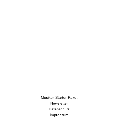
U
h
r
e
n
Musiker-Starter-Paket
Newsletter
Datenschutz
Impressum