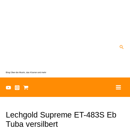
Zum
Inhalt
springen
Suc
Blog Über die Musik, das Klavier und mehr
Lechgold Supreme ET-483S Eb
Tuba versilbert