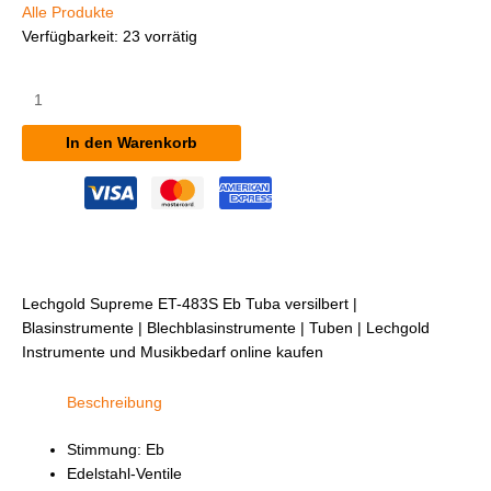
Alle Produkte
Verfügbarkeit:
23 vorrätig
Lechgold
Supreme
ET-
In den Warenkorb
483S
Eb
Tuba
versilbert
Menge
Lechgold Supreme ET-483S Eb Tuba versilbert |
Blasinstrumente | Blechblasinstrumente | Tuben | Lechgold
Instrumente und Musikbedarf online kaufen
Beschreibung
Stimmung: Eb
Edelstahl-Ventile