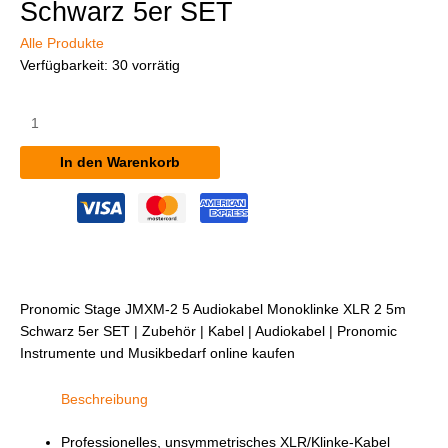
Schwarz 5er SET
Alle Produkte
Verfügbarkeit:
30 vorrätig
Pronomic
Stage
JMXM-
In den Warenkorb
2.5
Audiokabel
Monoklinke/XLR
2,5m
Schwarz
5er
SET
Pronomic Stage JMXM-2 5 Audiokabel Monoklinke XLR 2 5m
Menge
Schwarz 5er SET | Zubehör | Kabel | Audiokabel | Pronomic
Instrumente und Musikbedarf online kaufen
Beschreibung
Professionelles, unsymmetrisches XLR/Klinke-Kabel