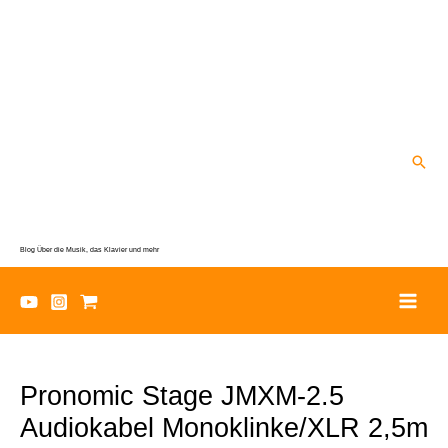
Zum
Inhalt
springen
Suc
Blog Über die Musik, das Klavier und mehr
Pronomic Stage JMXM-2.5
Audiokabel Monoklinke/XLR 2,5m