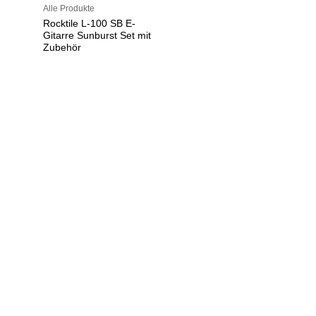
Alle Produkte
Rocktile L-100 SB E-
Gitarre Sunburst Set mit
Zubehör
U
h