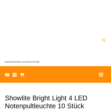
Zum
Inhalt
springen
Suc
Blog Über die Musik, das Klavier und mehr
Showlite Bright Light 4 LED
Notenpultleuchte 10 Stück