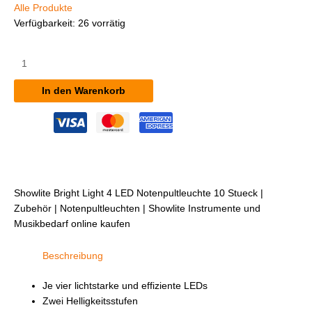
Alle Produkte
Verfügbarkeit:
26 vorrätig
Showlite
Bright
Light
In den Warenkorb
4
LED
Notenpultleuchte
10
Stück
Menge
Showlite Bright Light 4 LED Notenpultleuchte 10 Stueck |
Zubehör | Notenpultleuchten | Showlite Instrumente und
Musikbedarf online kaufen
Beschreibung
Je vier lichtstarke und effiziente LEDs
Zwei Helligkeitsstufen