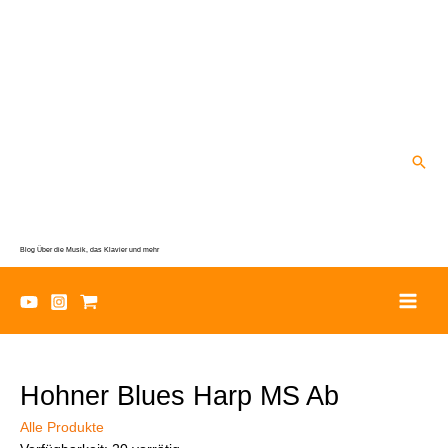
Zum
Inhalt
springen
Suc
Blog Über die Musik, das Klavier und mehr
Hohner Blues Harp MS Ab
Alle Produkte