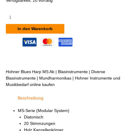
Verfügbarkeit:
20 vorrätig
Hohner
Blues
Harp
In den Warenkorb
MS
Ab
Menge
Hohner Blues Harp MS Ab | Blasinstrumente | Diverse
Blasinstrumente | Mundharmonikas | Hohner Instrumente und
Musikbedarf online kaufen
Beschreibung
MS-Serie (Modular System)
Diatonisch
20 Stimmzungen
Holz Kanzellenkörper