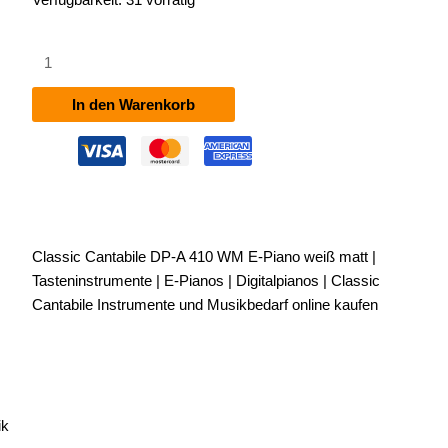
Classic
Cantabile
DP-
In den Warenkorb
A
410
WM
E-
Piano
weiß
Classic Cantabile DP-A 410 WM E-Piano weiß matt |
matt
Tasteninstrumente | E-Pianos | Digitalpianos | Classic
Menge
Cantabile Instrumente und Musikbedarf online kaufen
ik